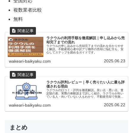
全国対応
複数業者比較
無料
ラクウルの利用手順を徹底解説｜申し込みから売
却完了までの流れ
ラクウルの申し込みから売却完了までの流れを分かりやす
く解説。不動産初心者や訳アリ物件の売却に悩む方も、安
心してステップを踏めるガイドです。
2025.06.23
wakeari-baikyaku.com
ラクウル評判レビュー｜早く売りたい人に最も評
価される理由
ラクウルの口コミ・評判を徹底解説。良い点・悪い点、査
定額の差、実際の体験談まで詳しく紹介。ラクウルが向い
ている人・向いていない人もわかり、不動産売却で失敗し
ない判断ができます。
2025.06.22
wakeari-baikyaku.com
まとめ