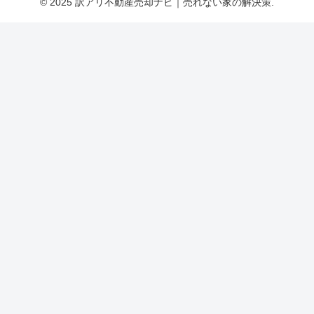
© 2025 訳アリ不動産売却ナビ｜売れない家の解決策.