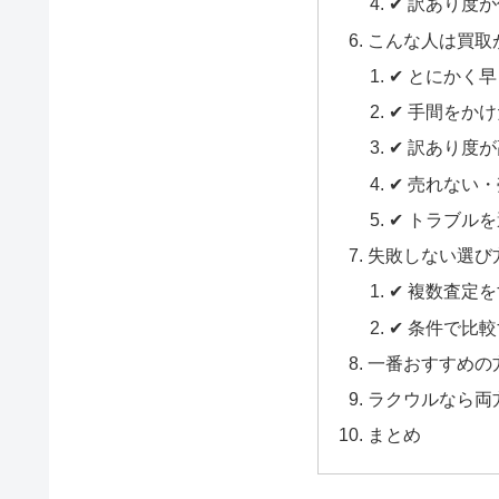
✔ 訳あり度
こんな人は買取
✔ とにかく
✔ 手間をか
✔ 訳あり度
✔ 売れない
✔ トラブル
失敗しない選び
✔ 複数査定
✔ 条件で比
一番おすすめの
ラクウルなら両
まとめ