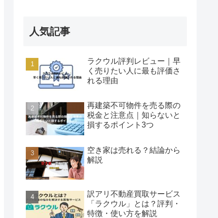
人気記事
ラクウル評判レビュー｜早
く売りたい人に最も評価さ
れる理由
再建築不可物件を売る際の
税金と注意点｜知らないと
損するポイント3つ
空き家は売れる？結論から
解説
訳アリ不動産買取サービス
「ラクウル」とは？評判・
特徴・使い方を解説