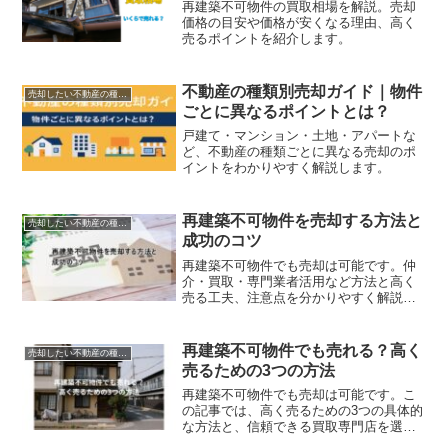
再建築不可物件の買取相場を解説。売却
価格の目安や価格が安くなる理由、高く
売るポイントを紹介します。
不動産の種類別売却ガイド｜物件
売却したい不動産の種類別ガイド
ごとに異なるポイントとは？
戸建て・マンション・土地・アパートな
ど、不動産の種類ごとに異なる売却のポ
イントをわかりやすく解説します。
再建築不可物件を売却する方法と
売却したい不動産の種類別ガイド
成功のコツ
再建築不可物件でも売却は可能です。仲
介・買取・専門業者活用など方法と高く
売る工夫、注意点を分かりやすく解説し
ます。
再建築不可物件でも売れる？高く
売却したい不動産の種類別ガイド
売るための3つの方法
再建築不可物件でも売却は可能です。こ
の記事では、高く売るための3つの具体的
な方法と、信頼できる買取専門店を選ぶ
コツを紹介します。