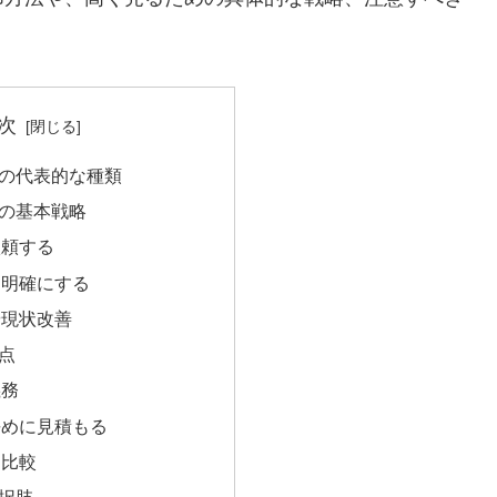
次
産の代表的な種類
めの基本戦略
依頼する
を明確にする
や現状改善
意点
義務
長めに見積もる
定比較