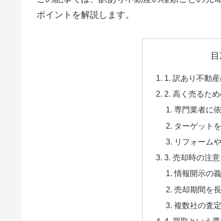
ポイントを解説します。
目
1. 訳あり不動
2. 高く売るた
専門業者に
ターゲット
リフォーム
3. 売却時の注
情報開示の
売却期間を
複数社の査