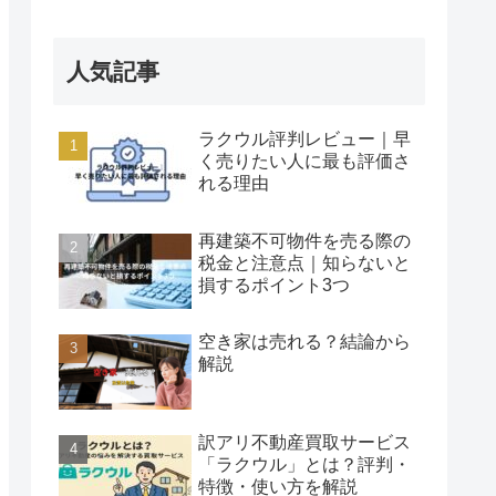
人気記事
ラクウル評判レビュー｜早
く売りたい人に最も評価さ
れる理由
再建築不可物件を売る際の
税金と注意点｜知らないと
損するポイント3つ
空き家は売れる？結論から
解説
訳アリ不動産買取サービス
「ラクウル」とは？評判・
特徴・使い方を解説