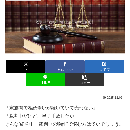
X
Facebook
はてブ
LINE
コピー
2025.11.01
「家族間で相続争いが続いていて売れない」
「裁判中だけど、早く手放したい」
そんな“紛争中・裁判中の物件”で悩む方は多いでしょう。