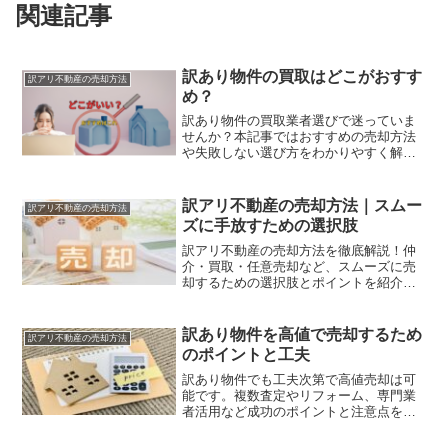
関連記事
訳あり物件の買取はどこがおすす
訳アリ不動産の売却方法
め？
訳あり物件の買取業者選びで迷っていま
せんか？本記事ではおすすめの売却方法
や失敗しない選び方をわかりやすく解説
します。
訳アリ不動産の売却方法｜スムー
訳アリ不動産の売却方法
ズに手放すための選択肢
訳アリ不動産の売却方法を徹底解説！仲
介・買取・任意売却など、スムーズに売
却するための選択肢とポイントを紹介し
ます。
訳あり物件を高値で売却するため
訳アリ不動産の売却方法
のポイントと工夫
訳あり物件でも工夫次第で高値売却は可
能です。複数査定やリフォーム、専門業
者活用など成功のポイントと注意点を解
説します。