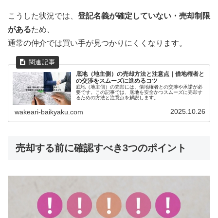
こうした状況では、
登記名義が確定していない・売却制限
がある
ため、
通常の仲介では買い手が見つかりにくくなります。
底地（地主側）の売却方法と注意点｜借地権者と
の交渉をスムーズに進めるコツ
底地（地主側）の売却には、借地権者との交渉や承諾が必
要です。この記事では、底地を安全かつスムーズに売却す
るための方法と注意点を解説します。
2025.10.26
wakeari-baikyaku.com
売却する前に確認すべき3つのポイント