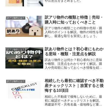
や注意点をまとめました。
訳アリ物件の種類と特徴｜売却・
訳アリ物件とは？
購入時に知っておくべきこと
訳アリ物件の種類ごとの特徴や売却・購
入時のポイントを解説。物件の特性を理
解し、最適な取引を実現しましょう。
訳あり物件とは？初心者にもわか
訳アリ物件とは？
る意味・種類・注意点を解説
訳あり物件とは何か？初心者向けに意味
や種類、注意点をわかりやすく解説。購
入や売却前に知っておくべき情報を紹
介。
相続したら最初に確認すべき不動
訳アリ物件とは？
産チェックリスト｜放置すると後
悔する10項目
相続した不動産で後悔しないために、最
初に確認すべきチェックリストを解説。
再建築不可・共有名義・借地権など重要
ポイントを整理します。