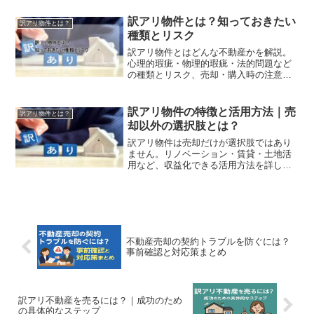
訳アリ物件とは？知っておきたい
訳アリ物件とは？
種類とリスク
訳アリ物件とはどんな不動産かを解説。
心理的瑕疵・物理的瑕疵・法的問題など
の種類とリスク、売却・購入時の注意点
を紹介します。
訳アリ物件の特徴と活用方法｜売
訳アリ物件とは？
却以外の選択肢とは？
訳アリ物件は売却だけが選択肢ではあり
ません。リノベーション・賃貸・土地活
用など、収益化できる活用方法を詳しく
解説します。
不動産売却の契約トラブルを防ぐには？
事前確認と対応策まとめ
訳アリ不動産を売るには？｜成功のため
の具体的なステップ