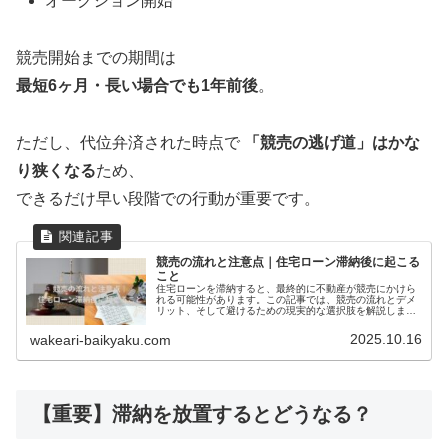
オークション開始
競売開始までの期間は
最短6ヶ月・長い場合でも1年前後
。
ただし、代位弁済された時点で
「競売の逃げ道」はかな
り狭くなる
ため、
できるだけ早い段階での行動が重要です。
競売の流れと注意点｜住宅ローン滞納後に起こる
こと
住宅ローンを滞納すると、最終的に不動産が競売にかけら
れる可能性があります。この記事では、競売の流れとデメ
リット、そして避けるための現実的な選択肢を解説しま
す。
2025.10.16
wakeari-baikyaku.com
【重要】滞納を放置するとどうなる？