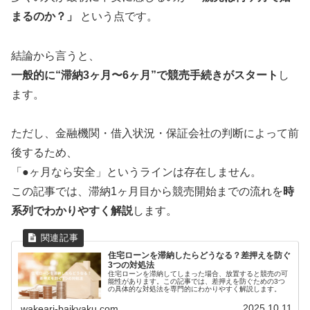
まるのか？」
という点です。
結論から言うと、
一般的に“滞納3ヶ月〜6ヶ月”で競売手続きがスタート
し
ます。
ただし、金融機関・借入状況・保証会社の判断によって前
後するため、
「●ヶ月なら安全」というラインは存在しません。
この記事では、滞納1ヶ月目から競売開始までの流れを
時
系列でわかりやすく解説
します。
住宅ローンを滞納したらどうなる？差押えを防ぐ
3つの対処法
住宅ローンを滞納してしまった場合、放置すると競売の可
能性があります。この記事では、差押えを防ぐための3つ
の具体的な対処法を専門的にわかりやすく解説します。
2025.10.11
wakeari-baikyaku.com