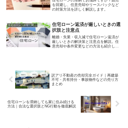
住宅ローンの滞納でお悩みですか？競売
を回避し、任意売却やリースバックなど
の対策方法を詳しく解説します。
住宅ローン返済が厳しいときの選
住宅ローン・お金に関する悩み
択肢と注意点
離婚・失業・収入減で住宅ローン返済が
厳しいときの解決策と注意点を解説。任
意売却や条件変更などの方法も紹介しま
す。
訳アリ不動産の売却完全ガイド｜再建築
不可・共有持分・事故物件などの売り方
まとめ
住宅ローンを滞納しても家に住み続ける
方法｜合法な選択肢とNG行動を徹底解説