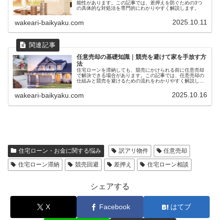
能性があります。この記事では、差押えを防ぐための3つ
の具体的な対処法を専門的にわかりやすく解説します。
2025.10.11
wakeari-baikyaku.com
任意売却の基礎知識｜競売を避けて家を手放す方
法
住宅ローンを滞納しても、競売にかけられる前に任意売却
で解決できる場合があります。この記事では、任意売却の
仕組みと競売を避けるための流れをわかりやすく解説しま
す。
2025.10.16
wakeari-baikyaku.com
住宅ローン・お金に関する悩み
訳アリ物件
任意売却
住宅ローン滞納
競売回避
差押え
住宅ローン相談
シェアする
X
Facebook
はてブ