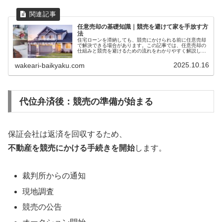
任意売却の基礎知識｜競売を避けて家を手放す方
法
住宅ローンを滞納しても、競売にかけられる前に任意売却
で解決できる場合があります。この記事では、任意売却の
仕組みと競売を避けるための流れをわかりやすく解説しま
す。
2025.10.16
wakeari-baikyaku.com
代位弁済後：競売の準備が始まる
保証会社は返済を回収するため、
不動産を競売にかける手続きを開始
します。
裁判所からの通知
現地調査
競売の公告