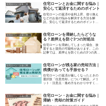
住宅ローンとお金に関する悩み｜
住宅ローン・お金に関する悩み
安心して返済するためのポイント
住宅ローンの返済や金利上昇、借り換え
などのお金の悩みを解決する方法を解
説。安心して返済するためのポイントを
紹介します。
住宅ローンを滞納したらどうな
住宅ローン・お金に関する悩み
る？差押えを防ぐ3つの対処法
住宅ローンを滞納してしまった場合、放
置すると競売の可能性があります。この
記事では、差押えを防ぐための3つの具体
的な対処法を専門的にわかりやすく解説
します。
住宅ローンが残る家の売却方法｜
住宅ローン・お金に関する悩み
残債があっても手放せる？
住宅ローンの返済が厳しくなったときの
選択肢「任意売却」について解説。メリ
ット・注意点・進め方をわかりやすく紹
介します。
住宅ローン・お金に関する悩み｜
住宅ローン・お金に関する悩み
滞納・売却の対策ガイド