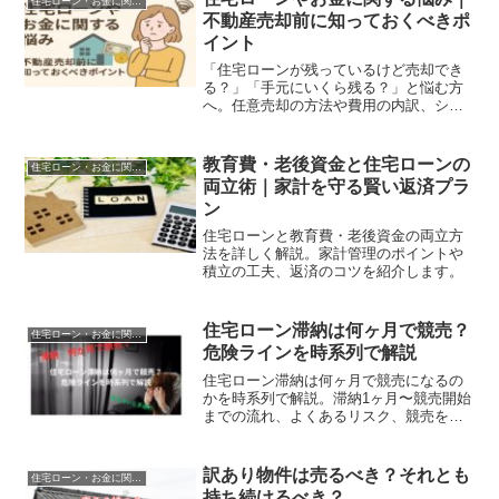
住宅ローン・お金に関する悩み
不動産売却前に知っておくべきポ
イント
「住宅ローンが残っているけど売却でき
る？」「手元にいくら残る？」と悩む方
へ。任意売却の方法や費用の内訳、シミ
ュレーションなど、不動産売却前に知っ
ておくべきお金に関するポイントをわか
りやすく解説します。
教育費・老後資金と住宅ローンの
住宅ローン・お金に関する悩み
両立術｜家計を守る賢い返済プラ
ン
住宅ローンと教育費・老後資金の両立方
法を詳しく解説。家計管理のポイントや
積立の工夫、返済のコツを紹介します。
住宅ローン滞納は何ヶ月で競売？
住宅ローン・お金に関する悩み
危険ラインを時系列で解説
住宅ローン滞納は何ヶ月で競売になるの
かを時系列で解説。滞納1ヶ月〜競売開始
までの流れ、よくあるリスク、競売を回
避する方法をわかりやすく紹介。
訳あり物件は売るべき？それとも
住宅ローン・お金に関する悩み
持ち続けるべき？