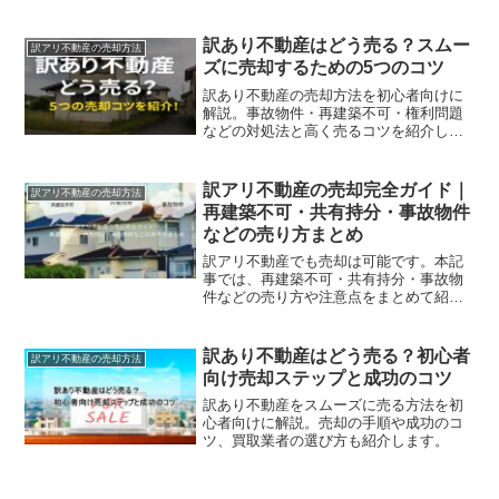
訳あり不動産はどう売る？スムー
訳アリ不動産の売却方法
ズに売却するための5つのコツ
訳あり不動産の売却方法を初心者向けに
解説。事故物件・再建築不可・権利問題
などの対処法と高く売るコツを紹介しま
す。
訳アリ不動産の売却完全ガイド｜
訳アリ不動産の売却方法
再建築不可・共有持分・事故物件
などの売り方まとめ
訳アリ不動産でも売却は可能です。本記
事では、再建築不可・共有持分・事故物
件などの売り方や注意点をまとめて紹介
します。
訳あり不動産はどう売る？初心者
訳アリ不動産の売却方法
向け売却ステップと成功のコツ
訳あり不動産をスムーズに売る方法を初
心者向けに解説。売却の手順や成功のコ
ツ、買取業者の選び方も紹介します。