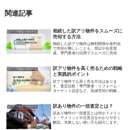
関連記事
相続した訳アリ物件をスムーズに
訳アリ不動産の売却方法
売却する方法
相続した訳アリ物件は権利関係や老朽化
で売却が難しいことも。登記や合意形
成、専門業者の活用でスムーズに売却す
る方法を解説。
訳アリ物件を高く売るための戦略
訳アリ不動産の売却方法
と実践的ポイント
訳アリ物件でも高く売る方法はありま
す。査定比較・専門業者・リフォーム・
ターゲット設定など、高値売却の戦略を
詳しく解説。
訳あり物件の一括査定とは？
訳アリ不動産の売却方法
訳あり物件の一括査定とは何か？メリッ
ト・デメリットや注意点をわかりやすく
解説。失敗しない使い方も紹介します。