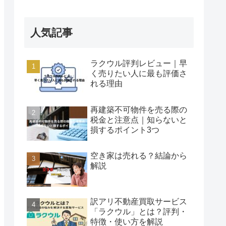
人気記事
ラクウル評判レビュー｜早
く売りたい人に最も評価さ
れる理由
再建築不可物件を売る際の
税金と注意点｜知らないと
損するポイント3つ
空き家は売れる？結論から
解説
訳アリ不動産買取サービス
「ラクウル」とは？評判・
特徴・使い方を解説