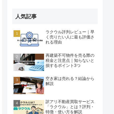
人気記事
ラクウル評判レビュー｜早
く売りたい人に最も評価さ
れる理由
再建築不可物件を売る際の
税金と注意点｜知らないと
損するポイント3つ
空き家は売れる？結論から
解説
訳アリ不動産買取サービス
「ラクウル」とは？評判・
特徴・使い方を解説