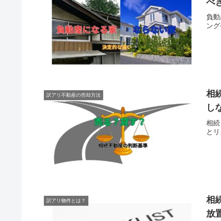
べ
負動
ング
相
訳アリ不動産の売却方法
し
相続
とリ
相
訳アリ物件とは？
放