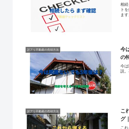
相続
トを
ます
今
訳アリ不動産の売却方法
の
今は
説。
こ
訳アリ不動産の売却方法
グ
これ