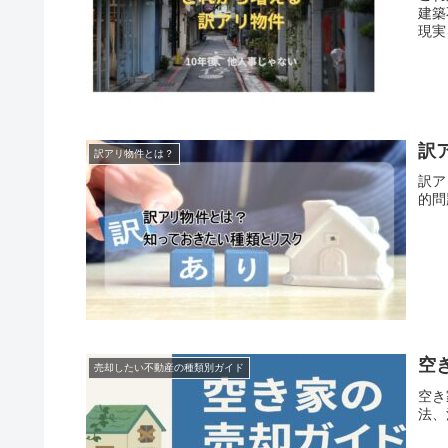
建築
現実
訳
訳アリ物件とは？
訳ア
的問
空
売却したい不動産の種類別ガイド
空き
法、