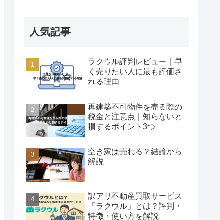
人気記事
ラクウル評判レビュー｜早
く売りたい人に最も評価さ
れる理由
再建築不可物件を売る際の
税金と注意点｜知らないと
損するポイント3つ
空き家は売れる？結論から
解説
訳アリ不動産買取サービス
「ラクウル」とは？評判・
特徴・使い方を解説