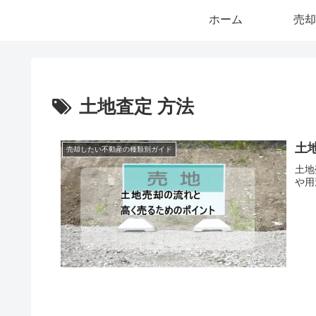
ホーム
売却
土地査定 方法
土
売却したい不動産の種類別ガイド
土地
や用