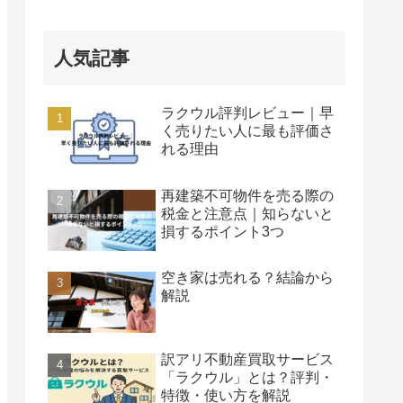
人気記事
ラクウル評判レビュー｜早
く売りたい人に最も評価さ
れる理由
再建築不可物件を売る際の
税金と注意点｜知らないと
損するポイント3つ
空き家は売れる？結論から
解説
訳アリ不動産買取サービス
「ラクウル」とは？評判・
特徴・使い方を解説