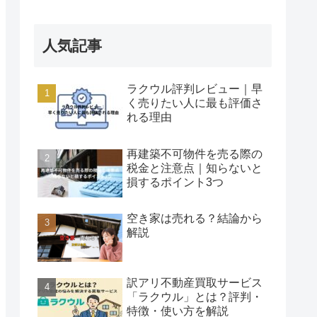
人気記事
ラクウル評判レビュー｜早
く売りたい人に最も評価さ
れる理由
再建築不可物件を売る際の
税金と注意点｜知らないと
損するポイント3つ
空き家は売れる？結論から
解説
訳アリ不動産買取サービス
「ラクウル」とは？評判・
特徴・使い方を解説